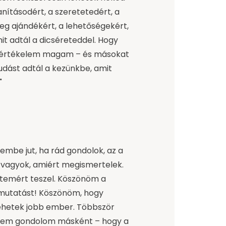
anításodért, a szeretetedért, a
eg ajándékért, a lehetőségekért,
it adtál a dicséreteddel. Hogy
gy értékelem magam – és másokat
tudást adtál a kezünkbe, amit
"
embe jut, ha rád gondolok, az a
 vagyok, amiért megismertelek.
etemért teszel. Köszönöm a
ymutatást! Köszönöm, hogy
hetek jobb ember. Többször
em gondolom másként – hogy a