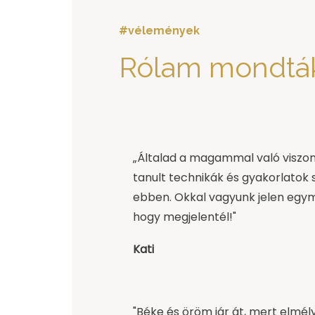
#vélemények
Rólam mondtá
„Általad a magammal való viszon
tanult technikák és gyakorlatok
ebben. Okkal vagyunk jelen egy
hogy megjelentél!"
Kati
"Béke és öröm jár át, mert elmély