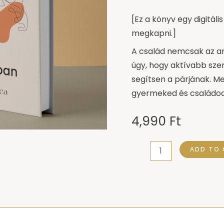
[Ez a könyv egy digitá
megkapni.]
A család nemcsak az any
úgy, hogy aktívabb sze
segítsen a párjának. M
gyermeked és családod 
4,990
Ft
Babaváró:
ADD TO 
Apák
szerepe
a
családdá
válásban