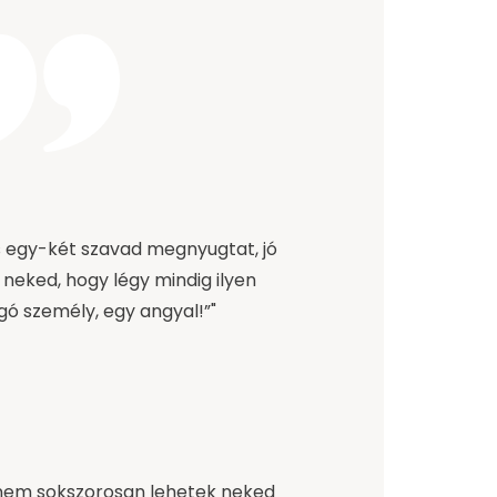
 egy-két szavad megnyugtat, jó
neked, hogy légy mindig ilyen
ogó személy, egy angyal!”"
nem sokszorosan lehetek neked