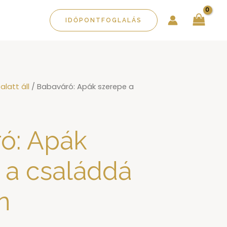
IDŐPONTFOGLALÁS
alatt áll
/ Babaváró: Apák szerepe a
ó: Apák
 a családdá
n