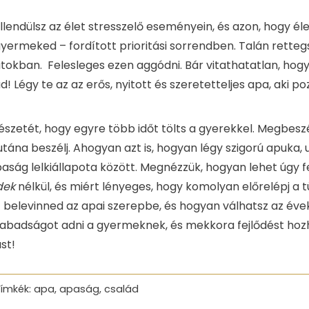
quantity
llendülsz az élet stresszelő eseményein, és azon, hogy é
yermeked – fordított prioritási sorrendben. Talán rettegs
atokban. Felesleges ezen aggódni. Bár vitathatatlan, hog
 Légy te az az erős, nyitott és szeretetteljes apa, aki p
zetét, hogy egyre több időt tölts a gyerekkel. Megbeszé
tána beszélj. Ahogyan azt is, hogyan légy szigorú apuka,
paság lelkiállapota között. Megnézzük, hogyan lehet úgy 
dek
nélkül, és miért lényeges, hogy komolyan előrelépj a t
 belevinned az apai szerepbe, és hogyan válhatsz az év
zabadságot adni a gyermeknek, és mekkora fejlődést hozha
st!
ímkék:
apa
,
apaság
,
család