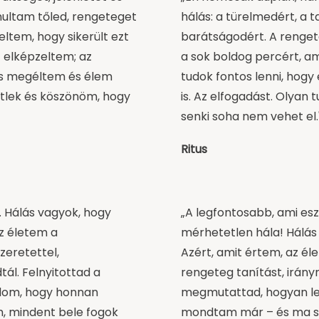
nultam tőled, rengeteget
hálás: a türelmedért, a t
ltem, hogy sikerült ezt
barátságodért. A renget
 elképzeltem; az
a sok boldog percért, am
is megéltem és élem
tudok fontos lenni, ho
tlek és köszönöm, hogy
is. Az elfogadást. Olyan 
senki soha nem vehet el.
Ritus
. Hálás vagyok, hogy
„A legfontosabb, ami esz
z életem a
mérhetetlen hála! Hálás
zeretettel,
Azért, amit értem, az él
ál. Felnyitottad a
rengeteg tanítást, irán
udom, hogy honnan
megmutattad, hogyan le
m, mindent bele fogok
mondtam már – és ma s