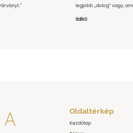
várványt."
legjobb „dolog” vagy, a
Ildikó
Oldaltérkép
Kezdőlap