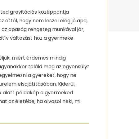
leted gravitációs középpontja
z attól, hogy nem leszel elég jó apa,
y az apaság rengeteg munkával jár,
ozitív változást hoz a gyermeke
ljük, miért érdemes mindig
 ugyanakkor találd meg az egyensúlyt
fegyelmezni a gyereket, hogy ne
ürelem elsajátításában. Kiderül,
ek alatt példakép a gyermeked
t az életébe, ha olvasol neki, mi