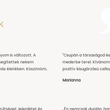
k
yom is változott. A
"Csupán a társaságod és
 segítettek nekem
mederbe terel. Kívánom 
más életében. Köszönöm,
pozitív kisugárzású csill
Marianna
ültséget, jelenlétet és
„Én nemcsak duplán, ha