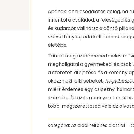
Apának lenni csodálatos dolog, ha tú
innentől a családod, a feleséged és g
és kudarcot vallhatsz a döntő pillan
szóval tényleg oda kell tenned magad!
életébe.
Tanuld meg az időmenedzselés művés
meghallgatni a gyermeked, és csak u
a szeretet kifejezése és a kemény a
okozz neki lelki sebeket,
hegyibeszé
miért érdemes egy csipetnyi humort
számára. És az is, mennyire fontos s
több, megszeretteted vele az olvasá
Kategória:
Az oldal feltöltés alatt áll
C