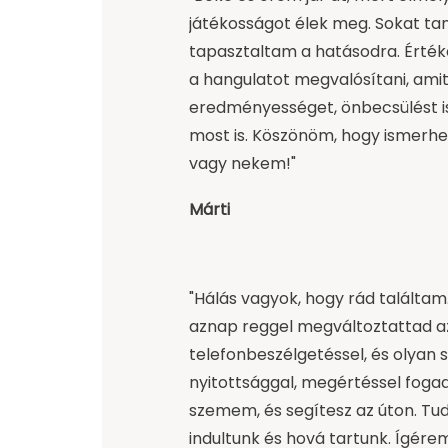
játékosságot élek meg. Sokat ta
tapasztaltam a hatásodra. Értéke
a hangulatot megvalósítani, amit
eredményességet, önbecsülést 
most is. Köszönöm, hogy ismerhe
vagy nekem!"
Márti
"Hálás vagyok, hogy rád találtam
aznap reggel megváltoztattad a
telefonbeszélgetéssel, és olyan s
nyitottsággal, megértéssel fogadt
szemem, és segítesz az úton. T
indultunk és hová tartunk. Ígére