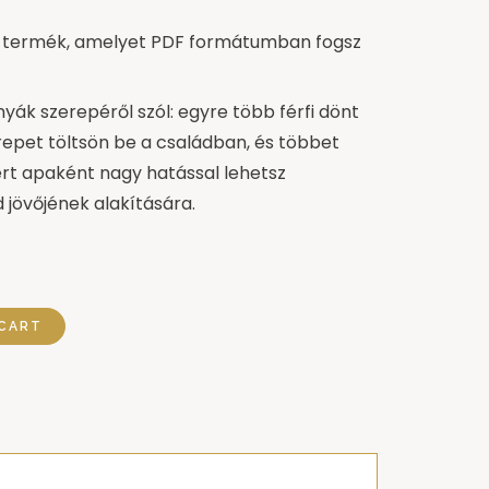
lis termék, amelyet PDF formátumban fogsz
ák szerepéről szól: egyre több férfi dönt
repet töltsön be a családban, és többet
ert apaként nagy hatással lehetsz
jövőjének alakítására.
CART