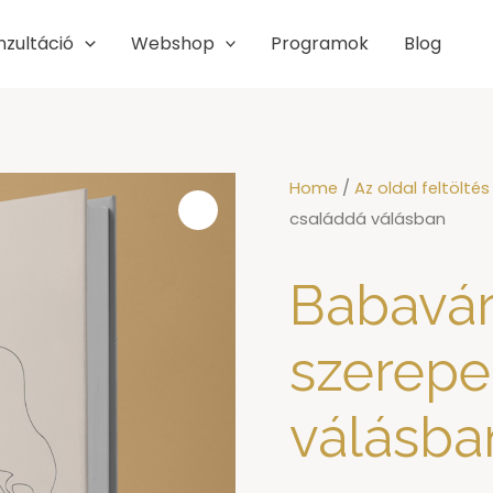
nzultáció
Webshop
Programok
Blog
Home
/
Az oldal feltöltés 
családdá válásban
Babavár
szerepe
válásba