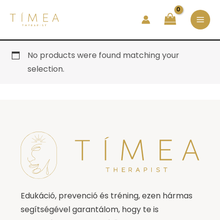
Skip
MA
to
ME
content
No products were found matching your
selection.
Edukáció, prevenció és tréning, ezen hármas
segítségével garantálom, hogy te is