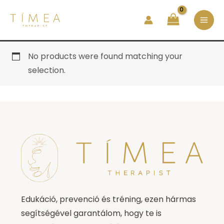
Skip
MA
to
ME
content
No products were found matching your
selection.
Edukáció, prevenció és tréning, ezen hármas
segítségével garantálom, hogy te is