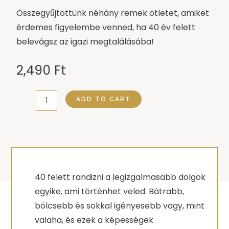
Összegyűjtöttünk néhány remek ötletet, amiket
érdemes figyelembe venned, ha 40 év felett
belevágsz az igazi megtalálásába!
2,490
Ft
Találd
ADD TO CART
meg
a
szerelmet
40
felett
40 felett randizni a legizgalmasabb dolgok
quantity
egyike, ami történhet veled. Bátrabb,
bölcsebb és sokkal igényesebb vagy, mint
valaha, és ezek a képességek