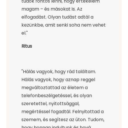
tudok fontos lenni, hogy értékelem
magam – és másokat is. Az
elfogadást. Olyan tudást adtál a
kezünkbe, amit senki soha nem vehet
el."
Ritus
"Hálás vagyok, hogy rád találtam.
Hálás vagyok, hogy aznap reggel
megváltoztattad az életem a
telefonbeszélgetéssel, és olyan
szeretettel, nyitottsággal,
megértéssel fogadtál. Felnyitottad a
szemem, és segítesz az úton. Tudom,
hogy honnan indultunk és hová