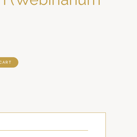
)
CART