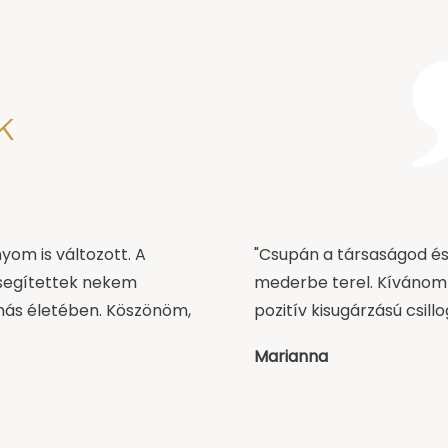
k
yom is változott. A
"Csupán a társaságod és
 segítettek nekem
mederbe terel. Kívánom 
más életében. Köszönöm,
pozitív kisugárzású csill
Marianna