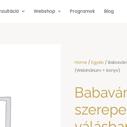
nzultáció
Webshop
Programok
Blog
Home
/
Egyéb
/ Babaváró
(Webinárium + könyv)
Babavár
szerepe
válásba