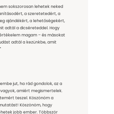
nem sokszorosan lehetek neked
anításodért, a szeretetedért, a
eg ajándékért, a lehetőségekért,
it adtál a dicséreteddel. Hogy
gy értékelem magam – és másokat
tudást adtál a kezünkbe, amit
"
embe jut, ha rád gondolok, az a
 vagyok, amiért megismertelek.
etemért teszel. Köszönöm a
ymutatást! Köszönöm, hogy
hetek jobb ember. Többször