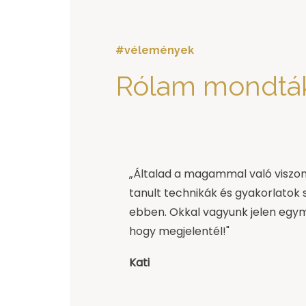
#vélemények
Rólam mondtá
„Általad a magammal való viszon
tanult technikák és gyakorlatok
ebben. Okkal vagyunk jelen egy
hogy megjelentél!"
Kati