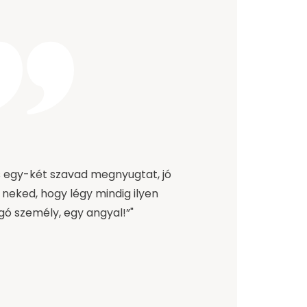
 egy-két szavad megnyugtat, jó
neked, hogy légy mindig ilyen
ogó személy, egy angyal!”"