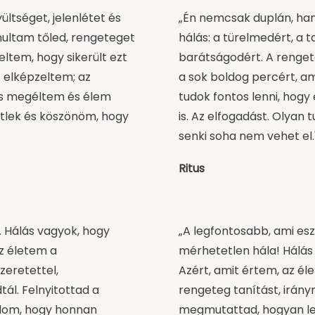
ültséget, jelenlétet és
„Én nemcsak duplán, ha
nultam tőled, rengeteget
hálás: a türelmedért, a t
ltem, hogy sikerült ezt
barátságodért. A renget
 elképzeltem; az
a sok boldog percért, am
is megéltem és élem
tudok fontos lenni, ho
tlek és köszönöm, hogy
is. Az elfogadást. Olyan 
senki soha nem vehet el.
Ritus
. Hálás vagyok, hogy
„A legfontosabb, ami esz
z életem a
mérhetetlen hála! Hálás
zeretettel,
Azért, amit értem, az él
ál. Felnyitottad a
rengeteg tanítást, irán
udom, hogy honnan
megmutattad, hogyan le