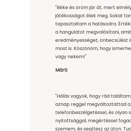
"Béke és öröm jár át, mert elmély
játékosságot élek meg. Sokat ta
tapasztaltam a hatásodra. Értéke
a hangulatot megvalósítani, amit
eredményességet, önbecsülést 
most is. Köszönöm, hogy ismerhe
vagy nekem!"
Márti
"Hálás vagyok, hogy rád találtam
aznap reggel megváltoztattad a
telefonbeszélgetéssel, és olyan s
nyitottsággal, megértéssel fogadt
szemem, és segítesz az úton. T