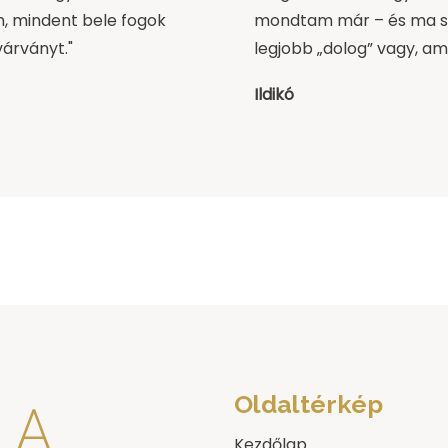
m, mindent bele fogok
mondtam már – és ma s
várványt."
legjobb „dolog” vagy, a
Ildikó
Oldaltérkép
Kezdőlap