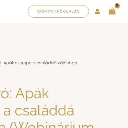
IDŐPONTFOGLALÁS
: Apák szerepe a családdá válásban
ó: Apák
 a családdá
n (Webinárium