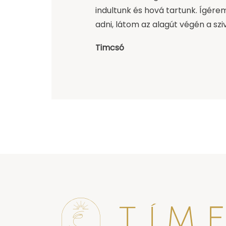
indultunk és hová tartunk. Ígére
adni, látom az alagút végén a szi
Timcsó