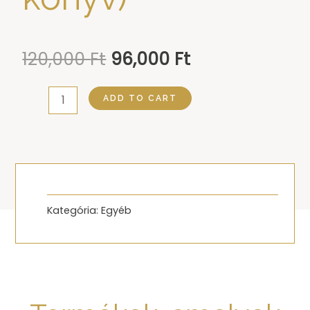
120,000
Ft
96,000
Ft
Babaváró:
ADD TO CART
A
teljes
csomag
(Webinárium
+
Kategória:
Egyéb
könyv)
quantity