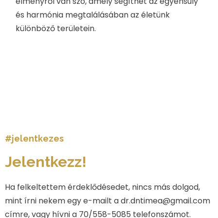
élményről van szó, amely segíthet az egyensúly
és harmónia megtalálásában az életünk
különböző területein.
#jelentkezes
Jelentkezz!
Ha felkeltettem érdeklődésedet, nincs más dolgod,
mint írni nekem egy e-mailt a dr.dntimea@gmail.com
címre, vagy hívni a 70/558-5085 telefonszámot.