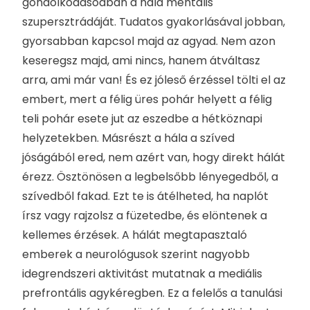
gondolkodásodban a hála mentális
szupersztrádáját. Tudatos gyakorlásával jobban,
gyorsabban kapcsol majd az agyad. Nem azon
keseregsz majd, ami nincs, hanem átváltasz
arra, ami már van! És ez jóleső érzéssel tölti el az
embert, mert a félig üres pohár helyett a félig
teli pohár esete jut az eszedbe a hétköznapi
helyzetekben. Másrészt a hála a szíved
jóságából ered, nem azért van, hogy direkt hálát
érezz. Ösztönösen a legbelsőbb lényegedből, a
szívedből fakad. Ezt te is átélheted, ha naplót
írsz vagy rajzolsz a füzetedbe, és elöntenek a
kellemes érzések. A hálát megtapasztaló
emberek a neurológusok szerint nagyobb
idegrendszeri aktivitást mutatnak a mediális
prefrontális agykéregben. Ez a felelős a tanulási