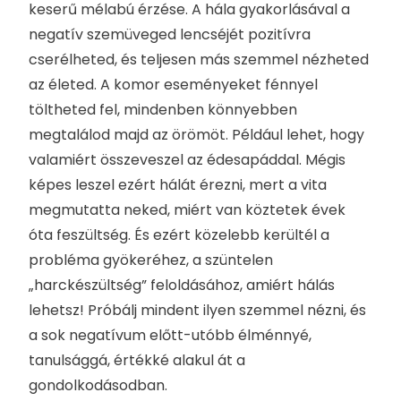
keserű mélabú érzése. A hála gyakorlásával a
negatív szemüveged lencséjét pozitívra
cserélheted, és teljesen más szemmel nézheted
az életed. A komor eseményeket fénnyel
töltheted fel, mindenben könnyebben
megtalálod majd az örömöt. Például lehet, hogy
valamiért összeveszel az édesapáddal. Mégis
képes leszel ezért hálát érezni, mert a vita
megmutatta neked, miért van köztetek évek
óta feszültség. És ezért közelebb kerültél a
probléma gyökeréhez, a szüntelen
„harckészültség” feloldásához, amiért hálás
lehetsz! Próbálj mindent ilyen szemmel nézni, és
a sok negatívum előtt-utóbb élménnyé,
tanulsággá, értékké alakul át a
gondolkodásodban.