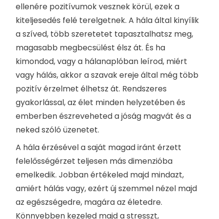
ellenére pozitívumok vesznek körül, ezek a
kiteljesedés felé terelgetnek. A hála által kinyílik
a szíved, több szeretetet tapasztalhatsz meg,
magasabb megbecsülést élsz át. És ha
kimondod, vagy a hálanaplóban leírod, miért
vagy hálás, akkor a szavak ereje által még több
pozitív érzelmet élhetsz át. Rendszeres
gyakorlással, az élet minden helyzetében és
emberben észreveheted a jóság magvát és a
neked szóló üzenetet.
A hála érzésével a saját magad iránt érzett
felelősségérzet teljesen más dimenzióba
emelkedik. Jobban értékeled majd mindazt,
amiért hálás vagy, ezért új szemmel nézel majd
az egészségedre, magára az életedre.
Könnyebben kezeled majd a stresszt,