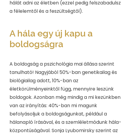
hálát adni az életben (ezzel pedig felszabadulsz
a félelemtől és a feszültségtől).
A hála egy új kapu a
boldogságra
A boldogság a pszichológia mai állása szerint
tanulható! Nagyjából 50%-ban genetikailag és
biológiailag adott, 10%-ban az
életkörülményeinktől függ, mennyire leszünk
boldogok. Azonban még mindig a mi kezünkben
van az irányítás: 40%-ban mi magunk
befolyásoljuk a boldogságunkat, például a
hálanapló írásával, és a szemléletmódunk hála-
központúságával. Sonja Lyubomirsky szerint az