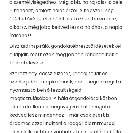
a személyiségedhez. Még jobb, ha rajzolsz is bele
– mindent, amiért hálát érzel. A képszerűség
átélhetővé teszi a hálát, és közben teremtesz,
alkotsz, még jobb kedved lesz a hálához, a napló
írásához!
Díszítsd inspiráló, gondolatébresztő idézetekkel
a lapjait, mert ezek még jobban ráhangolnak a
hála átélésére.
Szerezz egy klassz füzetet, ragadj tollat és
szentelj időt a naplózásnak, mert segít a régóta
nyomasztó belső feszültségeid
megtisztulásában. A hála átgondolása közben
elönt a kellemes megnyugvás hulláma, jobb
kedved lesz mindenhez – már csak ezért is
érdemes ezzel indítani a reggeli életritmusod,
eleve lelkesebben vághatsz bele az előtted álló