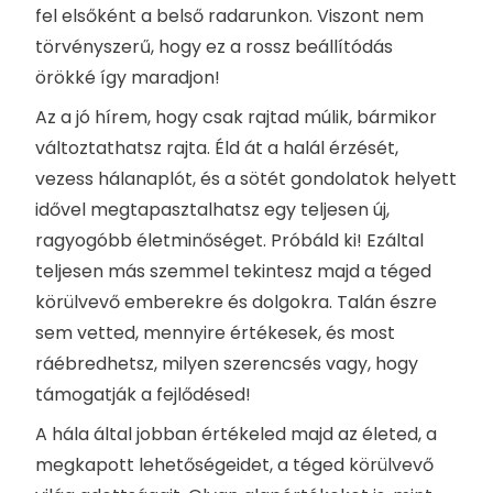
fel elsőként a belső radarunkon. Viszont nem
törvényszerű, hogy ez a rossz beállítódás
örökké így maradjon!
Az a jó hírem, hogy csak rajtad múlik, bármikor
változtathatsz rajta. Éld át a halál érzését,
vezess hálanaplót, és a sötét gondolatok helyett
idővel megtapasztalhatsz egy teljesen új,
ragyogóbb életminőséget. Próbáld ki! Ezáltal
teljesen más szemmel tekintesz majd a téged
körülvevő emberekre és dolgokra. Talán észre
sem vetted, mennyire értékesek, és most
ráébredhetsz, milyen szerencsés vagy, hogy
támogatják a fejlődésed!
A hála által jobban értékeled majd az életed, a
megkapott lehetőségeidet, a téged körülvevő