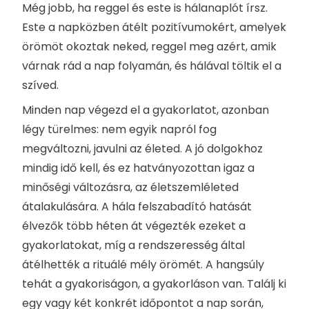
Még jobb, ha reggel és este is hálanaplót írsz.
Este a napközben átélt pozitívumokért, amelyek
örömöt okoztak neked, reggel meg azért, amik
várnak rád a nap folyamán, és hálával töltik el a
szíved.
Minden nap végezd el a gyakorlatot, azonban
légy türelmes: nem egyik napról fog
megváltozni, javulni az életed. A jó dolgokhoz
mindig idő kell, és ez hatványozottan igaz a
minőségi változásra, az életszemléleted
átalakulására. A hála felszabadító hatását
élvezők több héten át végezték ezeket a
gyakorlatokat, míg a rendszeresség által
átélhették a rituálé mély örömét. A hangsúly
tehát a gyakoriságon, a gyakorláson van. Találj ki
egy vagy két konkrét időpontot a nap során,