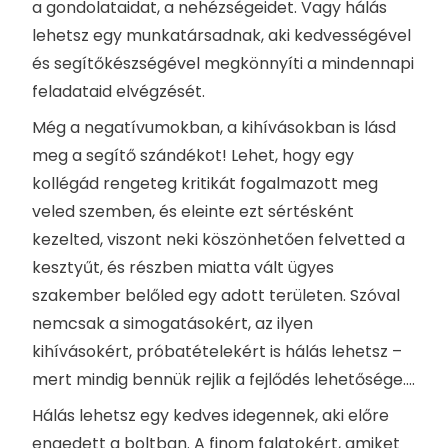
a gondolataidat, a nehézségeidet. Vagy hálás
lehetsz egy munkatársadnak, aki kedvességével
és segítőkészségével megkönnyíti a mindennapi
feladataid elvégzését.
Még a negatívumokban, a kihívásokban is lásd
meg a segítő szándékot! Lehet, hogy egy
kollégád rengeteg kritikát fogalmazott meg
veled szemben, és eleinte ezt sértésként
kezelted, viszont neki köszönhetően felvetted a
kesztyűt, és részben miatta vált ügyes
szakember belőled egy adott területen. Szóval
nemcsak a simogatásokért, az ilyen
kihívásokért, próbatételekért is hálás lehetsz –
mert mindig bennük rejlik a fejlődés lehetősége….
Hálás lehetsz egy kedves idegennek, aki előre
engedett a boltban. A finom falatokért, amiket