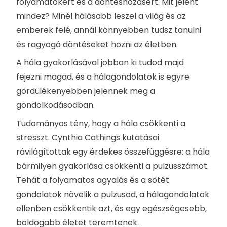
folyamatokért és a döntéshozásért. Mit jelent
mindez? Minél hálásabb leszel a világ és az
emberek felé, annál könnyebben tudsz tanulni
és ragyogó döntéseket hozni az életben.
A hála gyakorlásával jobban ki tudod majd
fejezni magad, és a hálagondolatok is egyre
gördülékenyebben jelennek meg a
gondolkodásodban.
Tudományos tény, hogy a hála csökkenti a
stresszt. Cynthia Cathings kutatásai
rávilágítottak egy érdekes összefüggésre: a hála
bármilyen gyakorlása csökkenti a pulzusszámot.
Tehát a folyamatos agyalás és a sötét
gondolatok növelik a pulzusod, a hálagondolatok
ellenben csökkentik azt, és egy egészségesebb,
boldogabb életet teremtenek.