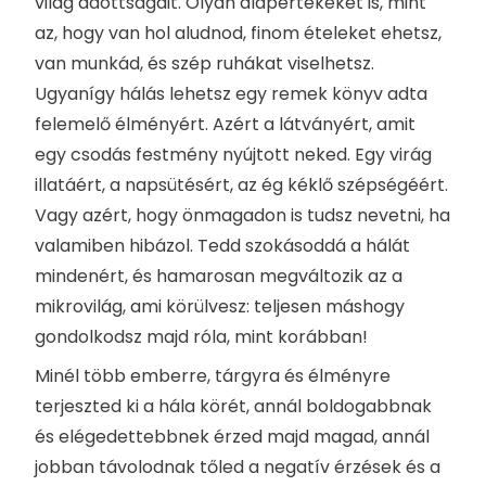
világ adottságait. Olyan alapértékeket is, mint
az, hogy van hol aludnod, finom ételeket ehetsz,
van munkád, és szép ruhákat viselhetsz.
Ugyanígy hálás lehetsz egy remek könyv adta
felemelő élményért. Azért a látványért, amit
egy csodás festmény nyújtott neked. Egy virág
illatáért, a napsütésért, az ég kéklő szépségéért.
Vagy azért, hogy önmagadon is tudsz nevetni, ha
valamiben hibázol. Tedd szokásoddá a hálát
mindenért, és hamarosan megváltozik az a
mikrovilág, ami körülvesz: teljesen máshogy
gondolkodsz majd róla, mint korábban!
Minél több emberre, tárgyra és élményre
terjeszted ki a hála körét, annál boldogabbnak
és elégedettebbnek érzed majd magad, annál
jobban távolodnak tőled a negatív érzések és a