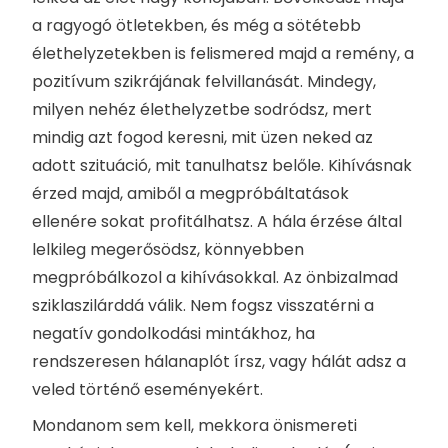
a ragyogó ötletekben, és még a sötétebb
élethelyzetekben is felismered majd a remény, a
pozitívum szikrájának felvillanását. Mindegy,
milyen nehéz élethelyzetbe sodródsz, mert
mindig azt fogod keresni, mit üzen neked az
adott szituáció, mit tanulhatsz belőle. Kihívásnak
érzed majd, amiből a megpróbáltatások
ellenére sokat profitálhatsz. A hála érzése által
lelkileg megerősödsz, könnyebben
megpróbálkozol a kihívásokkal. Az önbizalmad
sziklaszilárddá válik. Nem fogsz visszatérni a
negatív gondolkodási mintákhoz, ha
rendszeresen hálanaplót írsz, vagy hálát adsz a
veled történő eseményekért.
Mondanom sem kell, mekkora önismereti