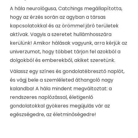
A hála neurológusa, Catchings megállapította,
hogy az érzés során az agyban a társas
kapcsolatokkal és az örömmel járó területek
aktívak. Vagyis a szeretet hullámhosszára
kerülünk! Amikor hálásak vagyunk, arra kérjük az
univerzumot, hogy többet tárjon fel azokból a
dolgokból és emberekből, akiket szeretünk.
Válassz egy színes és gondolatébresztő naplót,
és vágj bele a szemléleted áthangoló nagy
kalandba! A hála mindent megváltoztat: a
rendszeres naplózással, életigenlő
gondolatokkal gyökeres megújulás vár az
egészségedre, az életminőségedre!