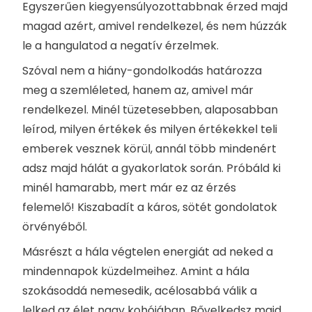
Egyszerűen kiegyensúlyozottabbnak érzed majd
magad azért, amivel rendelkezel, és nem húzzák
le a hangulatod a negatív érzelmek.
Szóval nem a hiány-gondolkodás határozza
meg a szemléleted, hanem az, amivel már
rendelkezel. Minél tüzetesebben, alaposabban
leírod, milyen értékek és milyen értékekkel teli
emberek vesznek körül, annál több mindenért
adsz majd hálát a gyakorlatok során. Próbáld ki
minél hamarabb, mert már ez az érzés
felemelő! Kiszabadít a káros, sötét gondolatok
örvényéből.
Másrészt a hála végtelen energiát ad neked a
mindennapok küzdelmeihez. Amint a hála
szokásoddá nemesedik, acélosabbá válik a
lelked az élet nagy kohójában. Bővelkedsz majd