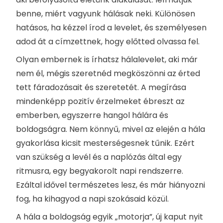
benne, miért vagyunk hálásak neki. Különösen
hatásos, ha kézzel írod a levelet, és személyesen
adod át a címzettnek, hogy előtted olvassa fel.
Olyan embernek is írhatsz hálalevelet, aki már
nem él, mégis szeretnéd megköszönni az érted
tett fáradozásait és szeretetét. A megírása
mindenképp pozitív érzelmeket ébreszt az
emberben, egyszerre hangol hálára és
boldogságra. Nem könnyű, mivel az elején a hála
gyakorlása kicsit mesterségesnek tűnik. Ezért
van szükség a levél és a naplózás által egy
ritmusra, egy begyakorolt napi rendszerre.
Ezáltal idővel természetes lesz, és már hiányozni
fog, ha kihagyod a napi szokásaid közül.
A hála a boldogság egyik „motorja”, új kaput nyit