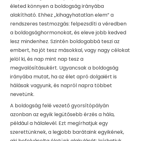
életed könnyen a boldogság irányába
alakítható. Ehhez „kihagyhatatlan elem” a
rendszeres testmozgás: felpezsdíti a véredben
a boldogsághormonokat, és eleve jobb kedved
lesz mindenhez. Szintén boldogabbá teszi az
embert, ha jót tesz másokkal, vagy nagy célokat
jelöl ki, és nap mint nap tesz a
megvalósításukért. Ugyancsak a boldogság
irányába mutat, ha az élet apró dolgaiért is
hálásak vagyunk, és napról napra többet
nevetünk.
A boldogság felé vezető gyorsítópályán
azonban az egyik legütősebb érzés a hála,
például a hálalevél. Ezt megírhatjuk egy
szerettünknek, a legjobb barátaink egyikének,
aki befolyásolta életünk alakulását: leírhatjuk