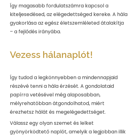
Így magasabb fordulatszámra kapcsol a
kiteljesedésed, az elégedettséged kereke. A hála
gyakorlása az egész életszemléleted átalakítja
– a fejlődés irányába.
Vezess hálanaplót!
Így tudod a legkönnyebben a mindennapjaid
részévé tenni a hála érzését. A gondolataid
papírra vetésével még alaposabban,
mélyrehatóbban átgondolhatod, miért
érezhetsz hálát és megelégedettséget.
Válassz egy olyan szemet és lelket
gyönyörködtető naplót, amelyik a legjobban illik