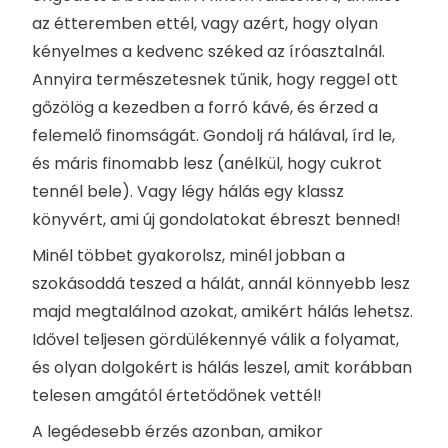
az étteremben ettél, vagy azért, hogy olyan
kényelmes a kedvenc széked az íróasztalnál.
Annyira természetesnek tűnik, hogy reggel ott
gőzölög a kezedben a forró kávé, és érzed a
felemelő finomságát. Gondolj rá hálával, írd le,
és máris finomabb lesz (anélkül, hogy cukrot
tennél bele). Vagy légy hálás egy klassz
könyvért, ami új gondolatokat ébreszt benned!
Minél többet gyakorolsz, minél jobban a
szokásoddá teszed a hálát, annál könnyebb lesz
majd megtalálnod azokat, amikért hálás lehetsz.
Idővel teljesen gördülékennyé válik a folyamat,
és olyan dolgokért is hálás leszel, amit korábban
telesen amgától értetődőnek vettél!
A legédesebb érzés azonban, amikor