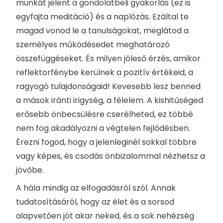
munkát jelent a gondolatbeli gyakorlás (ez is
egyfajta meditáció) és a naplózás. Ezáltal te
magad vonod le a tanulságokat, meglátod a
személyes működésedet meghatározó
összefüggéseket. És milyen jóleső érzés, amikor
reflektorfénybe kerülnek a pozitív értékeid, a
ragyogó tulajdonságaid! Kevesebb lesz benned
a mások iránti irigység, a félelem. A kishitűséged
erősebb önbecsülésre cserélheted, ez többé
nem fog akadályozni a végtelen fejlődésben.
Érezni fogod, hogy a jelenleginél sokkal többre
vagy képes, és csodás önbizalommal nézhetsz a
jövőbe.
A hála mindig az elfogadásról szól. Annak
tudatosításáról, hogy az élet és a sorsod
alapvetően jót akar neked, és a sok nehézség