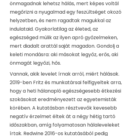
önmagadnak lehetsz hálás, mert képes voltál
megőrizni a nyugalmad egy feszültséget okozó
helyzetben, és nem ragadtak magukkal az
indulataid. Gyakorlatilag az életed, az
egészséged múlik az ilyen apró győzelmeken,
mert diadalt arattál saját magadon. Gondolj a
keleti mondásra: aki másokat legyőz, erős, aki
önmagát legyőzi, hős.
Vannak, akik levelet írnak arról, miért hálásak.
2019-ben Fritz és munkatársai felfigyeltek arra,
hogy a heti hálanapló egészségesebb étkezési
szokásokat eredményezett az egyetemisták
körében. A kutatásban résztvevők kevesebb
negatív érzelmet éltek át a négy hétig tartó
időszakban, amíg folyamatosan hálaleveleket
írtak. Redwine 2016-os kutatásából pedig