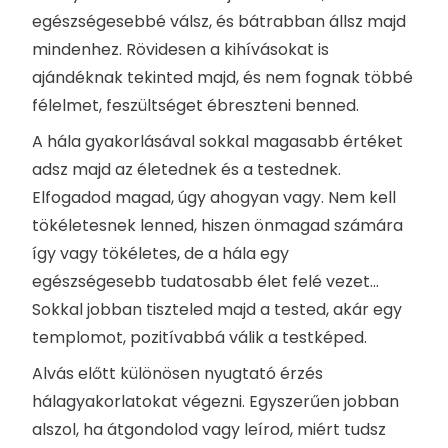
egészségesebbé válsz, és bátrabban állsz majd
mindenhez. Rövidesen a kihívásokat is
ajándéknak tekinted majd, és nem fognak többé
félelmet, feszültséget ébreszteni benned.
A hála gyakorlásával sokkal magasabb értéket
adsz majd az életednek és a testednek.
Elfogadod magad, úgy ahogyan vagy. Nem kell
tökéletesnek lenned, hiszen önmagad számára
így vagy tökéletes, de a hála egy
egészségesebb tudatosabb élet felé vezet…
Sokkal jobban tiszteled majd a tested, akár egy
templomot, pozitívabbá válik a testképed.
Alvás előtt különösen nyugtató érzés
hálagyakorlatokat végezni. Egyszerűen jobban
alszol, ha átgondolod vagy leírod, miért tudsz