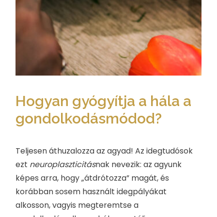
Hogyan gyógyítja a hála a
gondolkodásmódod?
Teljesen áthuzalozza az agyad! Az idegtudósok
ezt
neuroplaszticitás
nak nevezik: az agyunk
képes arra, hogy „átdrótozza” magát, és
korábban sosem használt idegpályákat
alkosson, vagyis megteremtse a