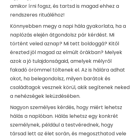
amikor írni fogsz, és tartsd is magad ehhez a
rendszeres rituáléhoz!
Könnyebben megy a napi hála gyakorlata, ha a
naplózás elején átgondolsz pár kérdést. Mi
történt veled aznap? Mi tett boldoggá? Kitől
érezted jól magad az elmúlt órákban? Melyek
azok a jó tulajdonságaid, amelyek mélyről
fakadó örömmel töltenek el. Az is hálára adhat
okot, ha belegondolsz, milyen barátok és
családtagok vesznek körül, akik segítenek neked
a nehézségek leküzdésében.
Nagyon személyes kérdés, hogy miért lehetsz
hálás a naplóban. Hálás lehetsz egy konkrét
személynek, például a testvérednek, hogy
társad lett az élet során, és megoszthatod vele