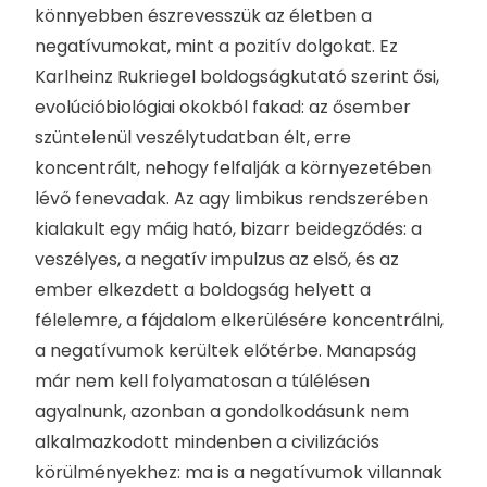
könnyebben észrevesszük az életben a
negatívumokat, mint a pozitív dolgokat. Ez
Karlheinz Rukriegel boldogságkutató szerint ősi,
evolúcióbiológiai okokból fakad: az ősember
szüntelenül veszélytudatban élt, erre
koncentrált, nehogy felfalják a környezetében
lévő fenevadak. Az agy limbikus rendszerében
kialakult egy máig ható, bizarr beidegződés: a
veszélyes, a negatív impulzus az első, és az
ember elkezdett a boldogság helyett a
félelemre, a fájdalom elkerülésére koncentrálni,
a negatívumok kerültek előtérbe. Manapság
már nem kell folyamatosan a túlélésen
agyalnunk, azonban a gondolkodásunk nem
alkalmazkodott mindenben a civilizációs
körülményekhez: ma is a negatívumok villannak