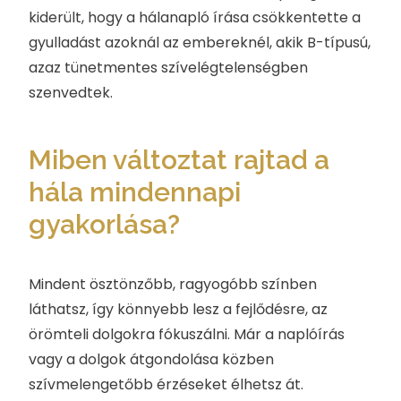
kiderült, hogy a hálanapló írása csökkentette a
gyulladást azoknál az embereknél, akik B-típusú,
azaz tünetmentes szívelégtelenségben
szenvedtek.
Miben változtat rajtad a
hála mindennapi
gyakorlása?
Mindent ösztönzőbb, ragyogóbb színben
láthatsz, így könnyebb lesz a fejlődésre, az
örömteli dolgokra fókuszálni. Már a naplóírás
vagy a dolgok átgondolása közben
szívmelengetőbb érzéseket élhetsz át.