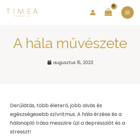
Skip
MA
to
ME
content
A hála művészete
augusztus 15, 2023
Derűlátás, több életerő, jobb alvás és
egészségesebb szívritmus. A hála érzése és a
hálanapló írása messzire űzi a depressziót és a
stresszt!