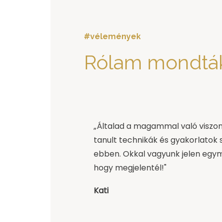
#vélemények
Rólam mondtá
„Általad a magammal való viszon
tanult technikák és gyakorlatok
ebben. Okkal vagyunk jelen egy
hogy megjelentél!"
Kati