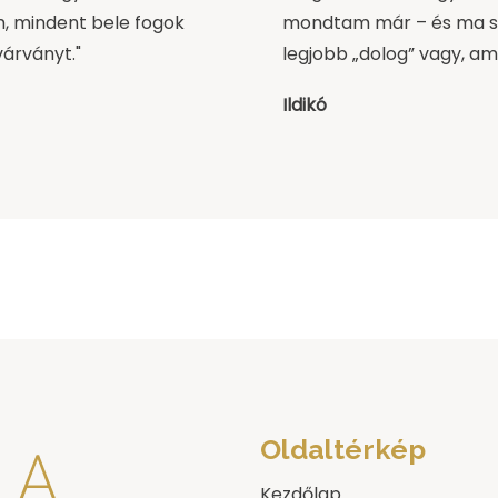
m, mindent bele fogok
mondtam már – és ma s
várványt."
legjobb „dolog” vagy, a
Ildikó
Oldaltérkép
Kezdőlap