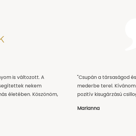
k
yom is változott. A
"Csupán a társaságod és
 segítettek nekem
mederbe terel. Kívánom 
más életében. Köszönöm,
pozitív kisugárzású csill
Marianna