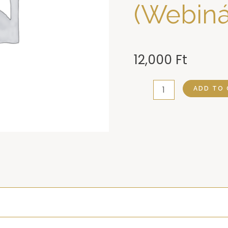
(Webiná
12,000
Ft
Babaváró:
ADD TO 
Szívem
alatt
hordozlak
(Webinárium
+
könyv)
quantity