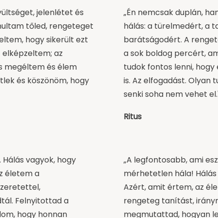
ültséget, jelenlétet és
„Én nemcsak duplán, ha
nultam tőled, rengeteget
hálás: a türelmedért, a t
ltem, hogy sikerült ezt
barátságodért. A renget
 elképzeltem; az
a sok boldog percért, am
is megéltem és élem
tudok fontos lenni, ho
tlek és köszönöm, hogy
is. Az elfogadást. Olyan 
senki soha nem vehet el.
Ritus
. Hálás vagyok, hogy
„A legfontosabb, ami esz
z életem a
mérhetetlen hála! Hálás
zeretettel,
Azért, amit értem, az él
ál. Felnyitottad a
rengeteg tanítást, irán
udom, hogy honnan
megmutattad, hogyan le