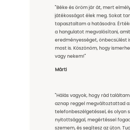
"Béke és öröm jár át, mert elmély
játékosságot élek meg. Sokat ta
tapasztaltam a hatásodra. Értéke
a hangulatot megvalósítani, amit
eredményességet, önbecsülést 
most is. Köszönöm, hogy ismerhe
vagy nekem!"
Márti
"Hálás vagyok, hogy rád találtam
aznap reggel megváltoztattad a
telefonbeszélgetéssel, és olyan s
nyitottsággal, megértéssel fogadt
szemem, és segítesz az úton. T