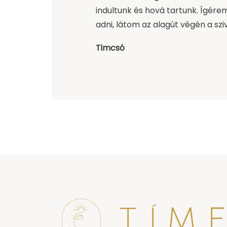
indultunk és hová tartunk. Ígére
adni, látom az alagút végén a szi
Timcsó