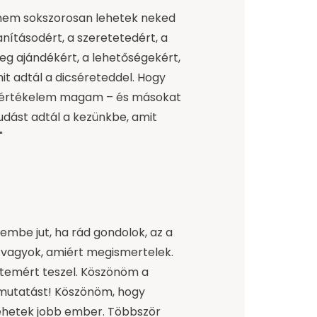
nem sokszorosan lehetek neked
anításodért, a szeretetedért, a
eg ajándékért, a lehetőségekért,
it adtál a dicséreteddel. Hogy
gy értékelem magam – és másokat
tudást adtál a kezünkbe, amit
"
embe jut, ha rád gondolok, az a
 vagyok, amiért megismertelek.
etemért teszel. Köszönöm a
ymutatást! Köszönöm, hogy
hetek jobb ember. Többször