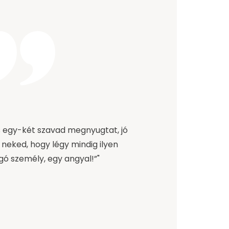
 egy-két szavad megnyugtat, jó
neked, hogy légy mindig ilyen
ogó személy, egy angyal!”"