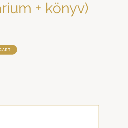
rium + könyv)
CART