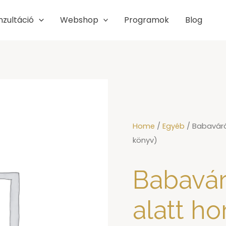
nzultáció
Webshop
Programok
Blog
Home
/
Egyéb
/ Babaváró
könyv)
Babavár
alatt ho